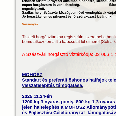
rendben tartott környezet alkalmas pihenésre, kirándulásr
napos horgászatra is van lehetőség. Sátor állí
engedélyezett.
Szállás hely: Szászvár községben lévő vendégházak várják
Jó fogást,kellemes pihenést és jó szórakozást kívánunk!
Versenyek
Tisztelt horgásztárs,ha regisztrálni szeretnél a hon
bemutatkozó emailt a kapcsolat fül címére! (Sok a k
A Szászvári horgásztó víztérkódja: 02-066-1-
MOHOSZ
Standart és preferált őshonos halfajok tele
visszatelepítés támogatása.
2025.11.24-én
1200-kg 3 nyaras ponty, 800-kg 1-3 nyaras
jelen haltelepítés a
MOHOSZ
Állománypótl
és Fejlesztési Célelőirányzat támogatásá