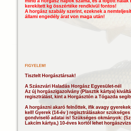
mind
a
horgász napok száma, és a fogott halak f
kerekített
kg összértéke
rendkivül fontos!
A horgász szabály szerint,
ezeknek a nemteljesí
állami engedély árat von maga után!
FIGYELEM!
Tisztelt Horgásztársak!
A Szászvári Haladás Horgász Egyesület-nél
Az új horgászigazolvány (Plasztik kártya)
kivált
regisztrálást, kint a Horgásztón a Tógazda segí
A horgászni akaró felnőttek, ifik avagy gyerekeke
kell! Gyerek (14-év ) regisztrálásakor szükséges 
gondviselő adatai is! Szükséges okmányok: (Sz
Lakcím kártya,) 10-éves kortól lehet horgászvizs