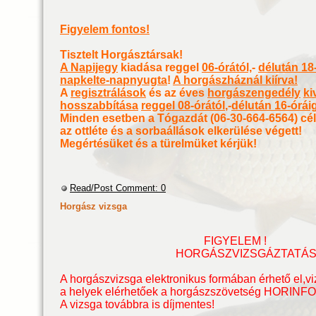
Figyelem fontos!
Tisztelt Horgásztársak!
A Napijegy
kiadása reggel
06-órától,
-
délután 18
napkelte-napnyugta
!
A horgászháznál kiírva!
A
regisztrálások
és az éves
horgászengedély
ki
hosszabbítása
reggel 08-órától
,-
délután 16-órái
Minden esetben a Tógazdát (06-30-664-6564) cél
az ottléte és a sorbaállások elkerülése végett!
Megértésüket és a türelmüket kérjük!
Read/Post Comment: 0
Horgász vizsga
FIGYELEM !
HORGÁSZVIZSGÁZTATÁS
A horgászvizsga elektronikus formában érhető el,
vi
a helyek elérhetőek a horgászszövetség HORINF
A vizsga továbbra is díjmentes!