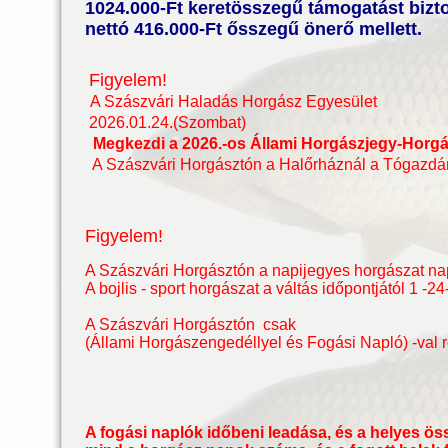
1024
.000-Ft keretösszegű támogatást bizto
nettó 416.000-Ft
ősszegű önerő mellett.
Figyelem!
A Szászvári Haladás Horgász Egyesület
2026.01.24.(Szombat)
Megkezdi a
2026.-os Állami Horgászjegy-Horg
A Szászvári Horgásztón a Halőrháznál a Tógazdá
Figyelem!
A Szászvári Horgásztón a napijegyes horgászat nap
A bojlis - sport horgászat a váltás időpontjától 1 -2
A Szászvári Horgásztón csak
(Állami Horgászengedéllyel és Fogási Napló) -
val
A fogási naplók időbeni leadása, és a helyes öss