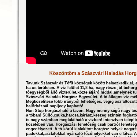
Köszöntöm a Szászvári Haladás Horg
Tavunk Szászvár és Tófű községek között helyezkedik el, 
ha-os területen. A víz felület 11,8 ha, nagy része jól beh
tóegységből álló vízterület,közte átjáró híddal,amelynek t
Szászvári Haladás Horgász Egyesület. A tó átlagos víz mél
Megközelítése több irányból lehetséges, végi
halőrháznál napijegy kapható!
Non-Stop horgászható a tavon. Nagy mennyiségű nagy testű
a tóban! Süllő,csuka,harcsa,kárász,keszeg szintén foghat
is nagy számban megtalálható a vízben! Intenzíven telepíte
közelében van. Horgászási lehetőség csak partról lehets
engedélyezett. A tó körül kialakított horgász helyek nagyré
padokkal,asztalokkal,nyársaló-főzőhelyekkel van ellátva. A 