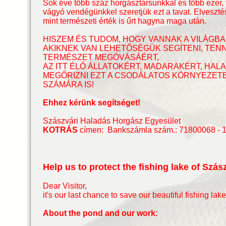
Sok éve több száz horgásztársunkkal és több ezer, 
vágyó vendégünkkel szeretjük ezt a tavat. Elvesz
mint természeti érték is űrt hagyna maga után.
HISZEM ÉS TUDOM, HOGY VANNAK A VILÁGBA
AKIKNEK VAN LEHETŐSÉGÜK SEGÍTENI, TENNI
TERMÉSZET MEGÓVÁSÁÉRT,
AZ ITT ÉLŐ ÁLLATOKÉRT, MADARAKÉRT, HA
MEGŐRIZNI EZT A CSODÁLATOS KÖRNYEZETE
SZÁMÁRA IS!
Ehhez kérünk segítséget!
Szászvári Haladás Horgász Egyesület
KOTRÁS
címen: Bankszámla szám.: 71800068 - 
Help us to protect the fishing lake of Szás
Dear Visitor,
it's our last chance to save our beautiful fishing lak
About the pond and our work: