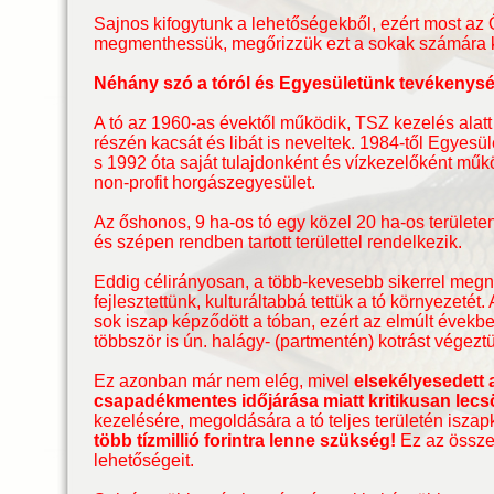
Sajnos kifogytunk a lehetőségekből, ezért most az 
megmenthessük, megőrizzük ezt a sokak számára k
Néhány szó a tóról és Egyesületünk tevékenysé
A tó az 1960-as évektől működik, TSZ kezelés alatt
részén kacsát és libát is neveltek. 1984-től Egyesül
s 1992 óta saját tulajdonként és vízkezelőként műkö
non-profit horgászegyesület.
Az őshonos, 9 ha-os tó egy közel 20 ha-os területen
és szépen rendben tartott területtel rendelkezik.
Eddig célirányosan, a több-kevesebb sikerrel megn
fejlesztettünk, kulturáltabbá tettük a tó környezet
sok iszap képződött a tóban, ezért az elmúlt évekb
többször is ún. halágy- (partmentén) kotrást végezt
Ez azonban már nem elég, mivel
elsekélyesedett 
csapadékmentes időjárása miatt kritikusan lecs
kezelésére, megoldására a tó teljes területén isz
több tízmillió forintra lenne szükség!
Ez az össze
lehetőségeit.