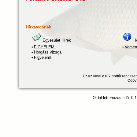
Hírkategóriák
Egyesület Hírek
H
•
FIGYELEM!
•
Verse
•
Horgász vizsga
•
Figyelem!
Ez az oldal
e107 portál
rendszert
Copyr
Oldal létrehozási idő: 0