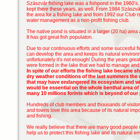
Szászvár fishing lake was a fishpond in the 1960'
kept there these years, as well. From 1984 Szászv
the area for a fishing lake and from 1992 our Club 
water management as a non-profit fishing club.
The native pond is situated in a larger (20 ha) area 
It has got great fish populaton.
Due to our continuous efforts and some succesful fi
can develop the area and keeps its natural environ
unfortunately it's not enough! During the years gr
were formed in the lake that we had to manage and dr
In spite of our efforts the fishing lake became s
dry weather conditions of the last summers the w
that may have endangered its ecosystem and wil
would be essential on the whole benthal area of 
many 10 millions forints which is beyond of our
Hundreds of club members and thousands of visitors
and towns love this area because of its natural impor
and fishing.
We really believe that there are many good people 
help us to protect this fishing lake and its natural e