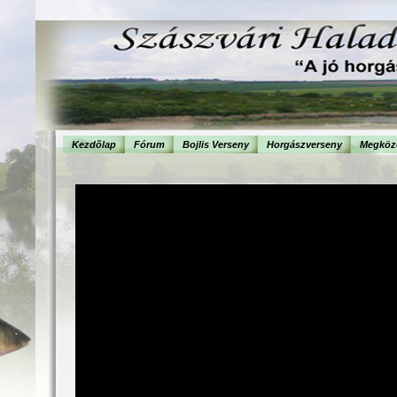
Kezdõlap
Fórum
Bojlis Verseny
Horgászverseny
Megköze