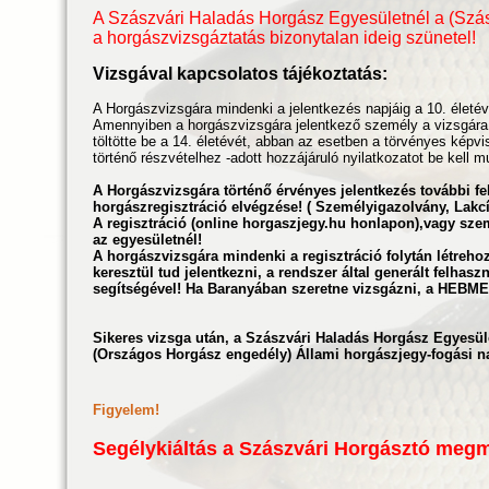
A Szászvári Haladás Horgász Egyesületnél a (Szás
a horgászvizsgáztatás bizonytalan ideig szünetel!
Vizsgával kapcsolatos tájékoztatás:
A Horgászvizsgára mindenki a jelentkezés napjáig a 10. életévé
Amennyiben a horgászvizsgára jelentkező személy a vizsgára
töltötte be a 14. életévét, abban az esetben a törvényes képvi
történő részvételhez -adott hozzájáruló nyilatkozatot be kell m
A Horgászvizsgára történő érvényes jelentkezés további fel
horgászregisztráció elvégzése!
( Személyigazolvány, Lakcí
A regisztráció (online horgaszjegy.hu honlapon),vagy sze
az egyesületnél!
A horgászvizsgára mindenki a regisztráció folytán létrehozo
keresztül tud jelentkezni, a rendszer által generált felhasz
segítségével!
Ha Baranyában szeretne vizsgázni, a HEBME
Sikeres vizsga után, a Szászvári Haladás Horgász Egyesül
(
Országos Horgász engedély) Állami horgászjegy-fogási na
Figyelem!
Segélykiáltás a Szászvári Horgásztó megm