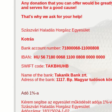
Any donation that you can offer would be greatl
and serves for a good cause!
That's why we ask for your help!
Szászvári Haladás Horgász Egyesület
Kotrás
Bank account number:
71800068-11000808
IBAN:
HU 56 7180 0068 1100 0808 0000 0000
SWIFT code:
TAKBHUHB
Name of the bank:
Takarék Bank zrt.
Adress of the bank:
1117. Bp. Magyar tudósok kör
Adó 1%-a
Kérem segítse az egyesület működését adója 1%-v
Szászvári Haladás Horgász Egyesület
Adószáma: 18315024-1-02