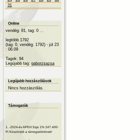
31
Online
vendég: 81, tag: 0 ...
legtöbb 1792
(tag: 0, vendég: 1792) - júl 23
: 06:09
Tagok: 94
Legújabb tag:
gaborzsazsa
Legújabb hozzászólások
Nincs hozzászólás.
Támogatók
1.
-2024-év APEH Szja 1% 247.400-
Ft Köszönjük a támogatóinknak!