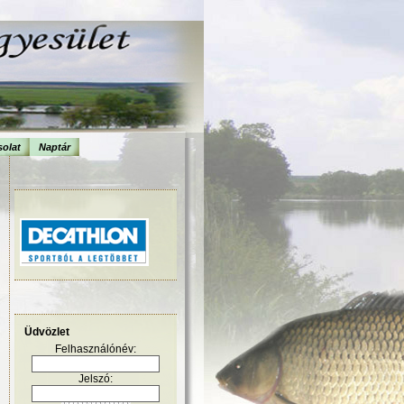
olat
Naptár
Üdvözlet
Felhasználónév:
Jelszó: