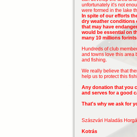
unfortunately it's not en
were formed in the lake t
In spite of our efforts 
dry weather conditions o
that may have endangere
would be essential on th
many 10 millions forint
Hundreds of club members
and towns love this area b
and fishing.
We really believe that th
help us to protect this fis
Any donation that you c
and serves for a good 
That's why we ask for y
Szászvári Haladás Horgá
Kotrás