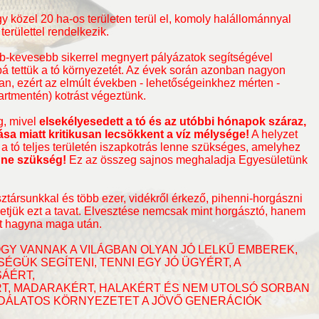
y közel 20 ha-os területen terül el, komoly halállománnyal
területtel rendelkezik.
bb-kevesebb sikerrel megnyert pályázatok segítségével
abbá tettük a tó környezetét. Az évek során azonban nagyon
an, ezért az elmúlt években - lehetőségeinkhez mérten -
partmentén) kotrást végeztünk.
, mivel
elsekélyesedett a tó és az utóbbi hónapok száraz,
a miatt kritikusan lecsökkent a víz mélysége!
A helyzet
a tó teljes területén iszapkotrás lenne szükséges, amelyhez
enne szükség!
Ez az összeg sajnos meghaladja Egyesületünk
társunkkal és több ezer, vidékről érkező, pihenni-horgászni
tjük ezt a tavat. Elvesztése nemcsak mint horgásztó, hanem
űrt hagyna maga után.
GY VANNAK A VILÁGBAN OLYAN JÓ LELKŰ EMBEREK,
ÉGÜK SEGÍTENI, TENNI EGY JÓ ÜGYÉRT, A
ÁÉRT,
ÉRT, MADARAKÉRT, HALAKÉRT ÉS NEM UTOLSÓ SORBAN
ODÁLATOS KÖRNYEZETET A JÖVŐ GENERÁCIÓK