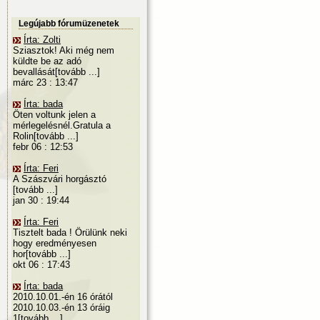
Legújabb fórumüzenetek
Írta: Zolti
Sziasztok! Aki még nem
küldte be az adó
bevallását[tovább ...]
márc 23 : 13:47
Írta: bada
Öten voltunk jelen a
mérlegelésnél.Gratula a
Rolin[tovább ...]
febr 06 : 12:53
Írta: Feri
A Szászvári horgásztó
[tovább ...]
jan 30 : 19:44
Írta: Feri
Tisztelt bada ! Örülünk neki
hogy eredményesen
hor[tovább ...]
okt 06 : 17:43
Írta: bada
2010.10.01.-én 16 órától
2010.10.03.-én 13 óráig
1[tovább ...]