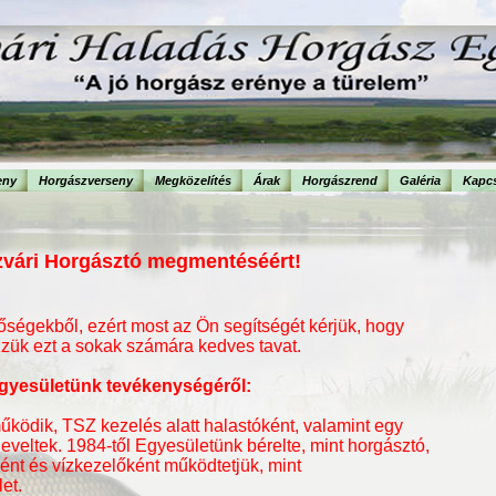
eny
Horgászverseny
Megközelítés
Árak
Horgászrend
Galéria
Kapcs
szvári Horgásztó megmentéséért!
őségekből, ezért most az Ön segítségét kérjük, hogy
ük ezt a sokak számára kedves tavat.
Egyesületünk tevékenységéről:
űködik, TSZ kezelés alatt halastóként, valamint egy
neveltek. 1984-től Egyesületünk bérelte, mint horgásztó,
ként és vízkezelőként működtetjük, mint
et.