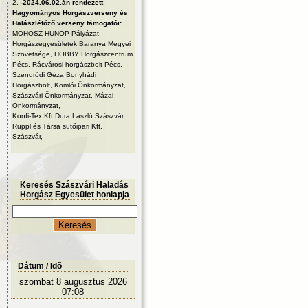
2.
-2024.06.02.án rendezett
Hagyományos Horgászverseny és
Halászléfőző verseny támogatói:
MOHOSZ HUNOP Pályázat,
Horgászegyesületek Baranya Megyei
Szövetsége, HOBBY Horgászcentrum
Pécs, Rácvárosi horgászbolt Pécs,
Szendrődi Géza Bonyhádi
Horgászbolt, Komlói Önkormányzat,
Szászvári Önkormányzat, Mázai
Önkormányzat,
Konfi-Tex Kft.Dura László Szászvár,
Ruppl és Társa sütőipari Kft.
Szászvár,
Keresés Szászvári Haladás
Horgász Egyesület honlapja
Dátum / Idõ
szombat 8 augusztus 2026
07:08