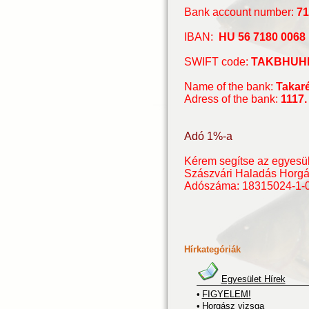
Bank account number:
71
IBAN:
HU 56 7180 0068 
SWIFT code:
TAKBHUH
Name of the bank:
Takaré
Adress of the bank:
1117.
Adó 1%-a
Kérem segítse az egyesü
Szászvári Haladás Horgá
Adószáma: 18315024-1-
Hírkategóriák
Egyesület Hírek
•
FIGYELEM!
•
Horgász vizsga