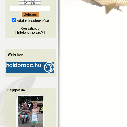
Adatok megjegyzése
[
Regisztráció
]
[
Elfelejtett jelszó?
]
Webshop
Képgaléria