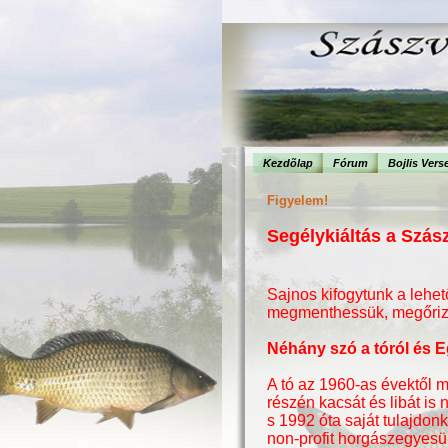
Kezdõlap
Fórum
Bojlis Vers
Figyelem!
Segélykiáltás a Szá
Sajnos kifogytunk a lehet
megmenthessük, megőrizz
Néhány szó a tóról és 
A tó az 1960-as évektől m
részén kacsát és libát is 
s 1992 óta saját tulajdon
non-profit horgászegyesül