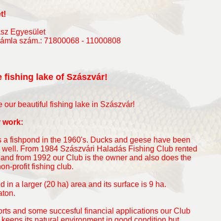
t!
sz Egyesület
ámla szám.: 71800068 - 11000808
e fishing lake of Szászvár!
e our beautiful fishing lake in Szászvár!
 work:
s a fishpond in the 1960's. Ducks and geese have been
as well. From 1984 Szászvári Haladás Fishing Club rented
ke and from 1992 our Club is the owner and also does the
-profit fishing club.
d in a larger (20 ha) area and its surface is 9 ha.
aton.
orts and some succesful financial applications our Club
keeps its natural environment in good condition but