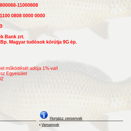
800068-11000808
1100 0808 0000 0000
B
k Bank zrt.
 Bp. Magyar tudósok körútja 9G ép.
let működését adója 1%-val!
sz Egyesület
02
Horgász versenyek
•
Versenyek