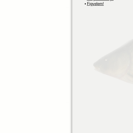
•
Figyelem!