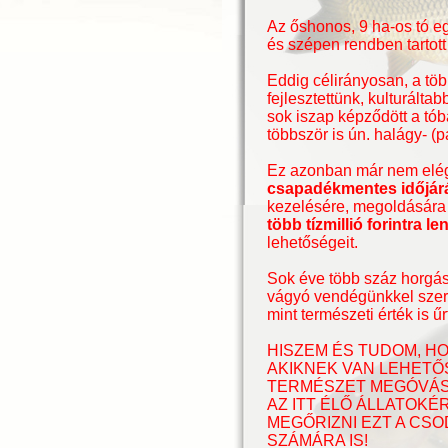
Az őshonos, 9 ha-os tó eg
és szépen rendben tartott 
Eddig célirányosan, a tö
fejlesztettünk, kulturált
sok iszap képződött a tób
többször is ún. halágy- (
Ez azonban már nem elég
csapadékmentes időjárás
kezelésére, megoldására 
több tízmillió forintra l
lehetőségeit.
Sok éve több száz horgász
vágyó vendégünkkel szere
mint természeti érték is 
HISZEM ÉS TUDOM, HO
AKIKNEK VAN LEHETŐS
TERMÉSZET MEGÓVÁS
AZ ITT ÉLŐ ÁLLATOK
MEGŐRIZNI EZT A CS
SZÁMÁRA IS!