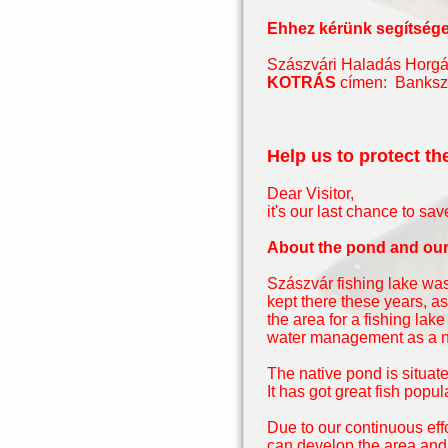
Ehhez kérünk segítsége
Szászvári Haladás Horgá
KOTRÁS
címen: Banksz
Help us to protect th
Dear Visitor,
it's our last chance to sav
About the pond and our
Szászvár fishing lake wa
kept there these years, 
the area for a fishing la
water management as a non
The native pond is situate
It has got great fish popul
Due to our continuous eff
can develop the area and 