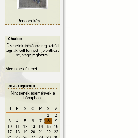
Random kép
Chatbox
Üzenetek írásához regisztrált
tagnak kell lenned - jelentkezz
be, vagy
regisztrálj
Még nincs üzenet.
2026 augusztus
Nincsenek események a
hónapban.
H
K
S
C
P
S
V
1
2
3
4
5
6
7
8
9
10
11
12
13
14
15
16
17
18
19
20
21
22
23
24
25
26
27
28
29
30