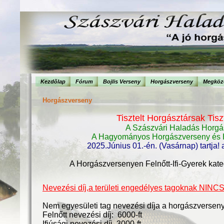
Kezdõlap
Fórum
Bojlis Verseny
Horgászverseny
Megköze
Horgászverseny
Tisztelt Horgásztársak Tis
A Szászvári Haladás Horgá
A Hagyományos Horgászverseny és H
2025.Június 01.-én. (Vasárnap) tartja!
A Horgászversenyen Felnőtt-Ifi-Gyerek kate
Nevezési díj,a területi engedélyes tagoknak NINCS
Nem egyesületi tag nevezési díja a horgászverseny
Felnőtt nevezési díj: 6000-ft
Ifjúsági nevezési díj 3000-ft