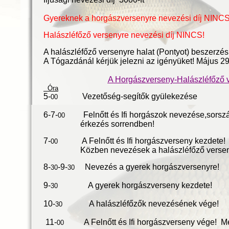
Gyereknek a horgászversenyre nevezési díj NINCS
Halászléfőző versenyre nevezési díj NINCS!
A halászléfőző versenyre halat (Pontyot) beszerzési
A Tógazdánál kérjük jelezni az igényüket! Május 29.
A Horgászverseny-Halászléfőző 
Óra
5-
Vezetőség-segítők gyülekezése
00
6-7-
Felnőtt és Ifi horgászok nevezése,sorszá
00
érkezés sorrendben!
7-
A Felnőtt és Ifi horgászverseny kezdete!
00
Közben nevezések a halászléfőző versen
8-
-9-
Nevezés a gyerek horgászversenyre!
30
30
9-
A gyerek horgászverseny kezdete!
30
10-
A halászléfőzők nevezésének vége!
30
11-
A Felnőtt és Ifi horgászverseny vége! Mé
00