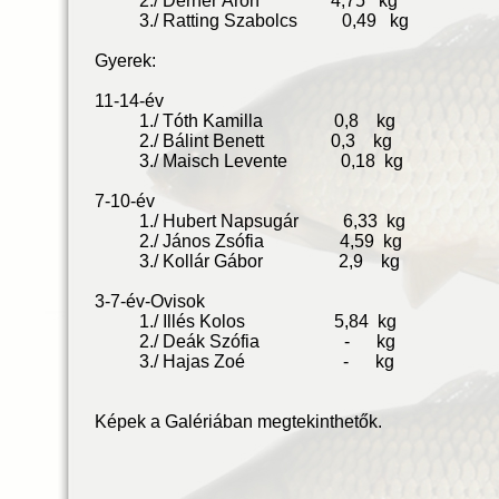
2./ Derner Áron 4,75 kg
3./ Ratting Szabolcs 0,49 kg
Gyerek:
11-14-év
1./ Tóth Kamilla 0,8 kg
2./ Bálint Benett 0,3 kg
3./ Maisch Levente 0,18 kg
7-10-év
1./ Hubert Napsugár 6,33 kg
2./ János Zsófia 4,59 kg
3./ Kollár Gábor 2,9 kg
3-7-év-Ovisok
1./ Illés Kolos 5,84 kg
2./ Deák Szófia - kg
3./ Hajas Zoé - kg
Képek a Galériában megtekinth