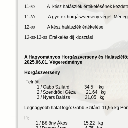
11-
A kész halászlék értékelésének kezdete
30
11-
A gyerek horgászverseny vége! Mérleg
30
12-
A kész halászlék értékelése!
00
12-
-13-
Értékelés díj kiosztás!
00
00
A Hagyományos Horgászverseny és Halászléfő
2025.06.01. Végeredménye
Horgászverseny
Felnőtt:
1./ Gabb Szilárd 34,5 kg
2./ Szendrődi Géza 21,64 kg
3./ Nyers Balázs 21,05 kg
Legnagyobb halat fogó: Gabb Szilárd 11,95 kg Pon
Ifi:
1./ Bölöny Ákos 15,22 kg