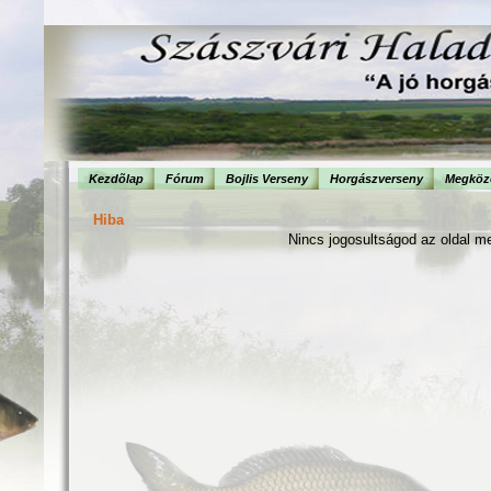
Kezdõlap
Fórum
Bojlis Verseny
Horgászverseny
Megköze
Hiba
Nincs jogosultságod az oldal m