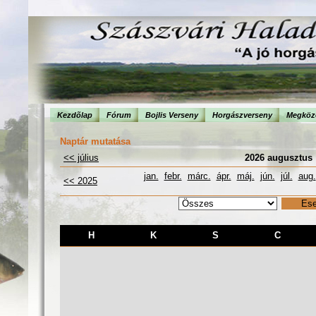
Kezdõlap
Fórum
Bojlis Verseny
Horgászverseny
Megköze
Naptár mutatása
<< július
2026 augusztus
jan.
febr.
márc.
ápr.
máj.
jún.
júl.
aug.
<< 2025
H
K
S
C