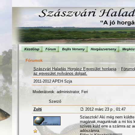
Kezdõlap
Fórum
Bojlis Verseny
Horgászverseny
Megköze
Fórumok
Szászvári Haladás Horgász Egyesület honlapja
::
Fórumo
az egyesület nyilvános dolgait.
2011-2012 APEH Szja
Moderátorok: administrator, Feri
Szerző
Zolti
2012 márc 23 p , 01:47
Sziasztok! Aki még nem küldte 
magának,magunknak a mi kis kö
szíves küld erre a számra az 
adószámra.