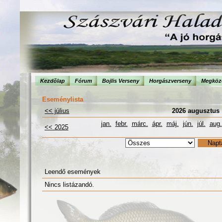
Kezdõlap
Fórum
Bojlis Verseny
Horgászverseny
Megköze
Eseménylista
<< július
2026 augusztus
jan.
febr.
márc.
ápr.
máj.
jún.
júl.
aug.
<< 2025
Leendő események
Nincs listázandó.