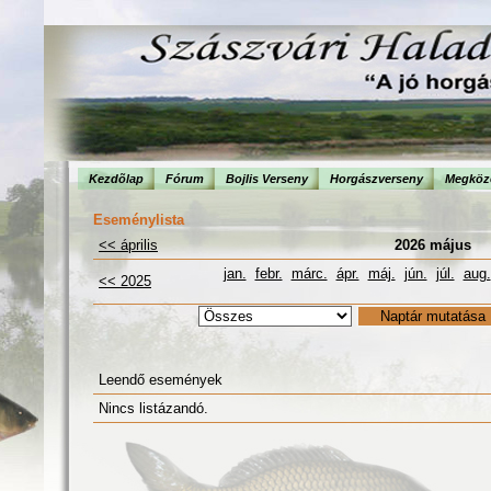
Kezdõlap
Fórum
Bojlis Verseny
Horgászverseny
Megköze
Eseménylista
<< április
2026 május
jan.
febr.
márc.
ápr.
máj.
jún.
júl.
aug.
<< 2025
Leendő események
Nincs listázandó.