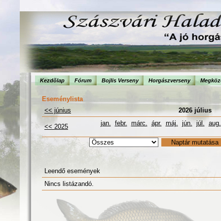
Kezdõlap
Fórum
Bojlis Verseny
Horgászverseny
Megköze
Eseménylista
<< június
2026 július
jan.
febr.
márc.
ápr.
máj.
jún.
júl.
aug.
<< 2025
Leendő események
Nincs listázandó.