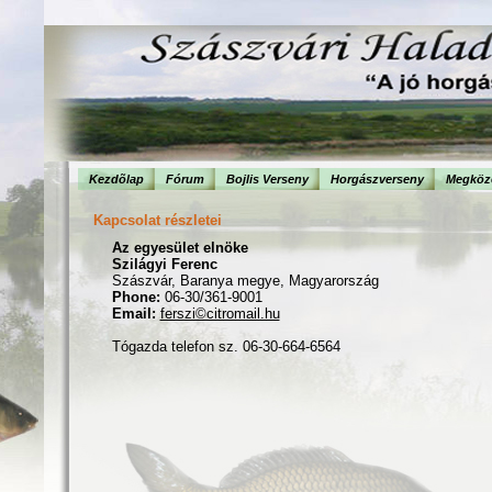
Kezdõlap
Fórum
Bojlis Verseny
Horgászverseny
Megköze
Kapcsolat részletei
Az egyesület elnöke
Szilágyi Ferenc
Szászvár, Baranya megye, Magyarország
Phone:
06-30/361-9001
Email:
ferszi©citromail.hu
Tógazda telefon sz. 06-30-664-6564