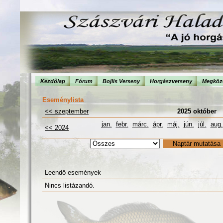
Kezdõlap
Fórum
Bojlis Verseny
Horgászverseny
Megköze
Eseménylista
<< szeptember
2025 október
jan.
febr.
márc.
ápr.
máj.
jún.
júl.
aug.
<< 2024
Leendő események
Nincs listázandó.