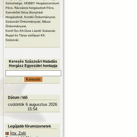
Szövetsége, HOBBY Horgászcentrum
Pécs, Rácvárosi horgászbolt Pécs,
Szendrődi Géza Bonyhádi
Horgászbolt, Komlói Önkormányzat,
Szászvári Önkormányzat, Mázai
Önkormányzat,
Konfi-Tex Kft.Dura László Szászvár,
Ruppl és Társa sütőipari Kft.
Szászvár,
Keresés Szászvári Haladás
Horgász Egyesület honlapja
Dátum / Idõ
csütörtök 6 augusztus 2026
15:54
Legújabb fórumüzenetek
Írta: Zolti