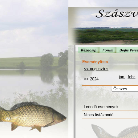
Kezdõlap
Fórum
Bojlis Vers
Eseménylista
<< augusztus
jan.
febr.
<< 2024
Leendő események
Nincs listázandó.