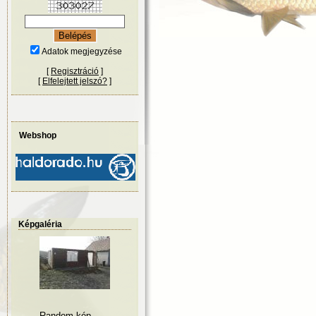
Adatok megjegyzése
[
Regisztráció
]
[
Elfelejtett jelszó?
]
Webshop
Képgaléria
Random kép