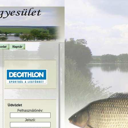
olat
Naptár
Üdvözlet
Felhasználónév:
Jelszó: