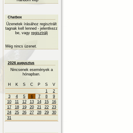
Chatbox
Üzenetek írásához regisztrált
tagnak kell lenned - jelentkezz
be, vagy
regisztrálj
Még nincs üzenet.
2026 augusztus
Nincsenek események a
hónapban.
H
K
S
C
P
S
V
1
2
3
4
5
6
7
8
9
10
11
12
13
14
15
16
17
18
19
20
21
22
23
24
25
26
27
28
29
30
31