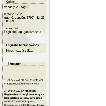
Online
vendég: 26, tag: 0 ...
legtöbb 1792
(tag: 0, vendég: 1792) - júl 23
: 06:09
Tagok: 94
Legújabb tag:
gaborzsazsa
Legújabb hozzászólások
Nincs hozzászólás.
Támogatók
1.
-2024-év APEH Szja 1% 247.400-
Ft Köszönjük a támogatóinknak!
2.
-2024.06.02.án rendezett
Hagyományos Horgászverseny és
Halászléfőző verseny támogatói:
MOHOSZ HUNOP Pályázat,
Horgászegyesületek Baranya Megyei