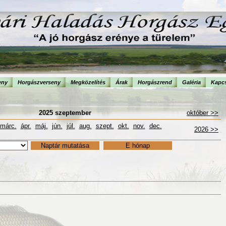
eny
Horgászverseny
Megközelítés
Árak
Horgászrend
Galéria
Kapcs
2025 szeptember
október >>
márc.
ápr.
máj.
jún.
júl.
aug.
szept.
okt.
nov.
dec.
2026 >>