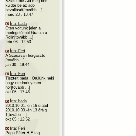
Sziasztok! Aki még nem
küldte be az adó
bevallását[tovább ...]
márc 23 : 13:47
Írta: bada
Öten voltunk jelen a
mérlegelésnél.Gratula a
Rolin[tovább ...]
febr 06 : 12:53
Írta: Feri
A Szászvári horgásztó
[tovább ...]
jan 30 : 19:44
Írta: Feri
Tisztelt bada ! Örülünk neki
hogy eredményesen
hor[tovább ...]
okt 06 : 17:43
Írta: bada
2010.10.01.-én 16 órától
2010.10.03.-én 13 óráig
1[tovább ...]
okt 05 : 12:52
Írta: Feri
Papp Péter H.E.tag