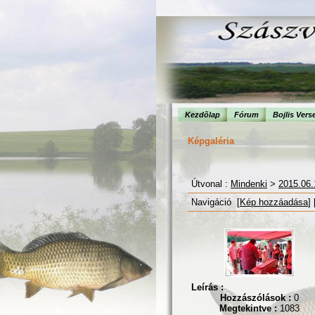
Kezdõlap
Fórum
Bojlis Vers
Képgaléria
Útvonal :
Mindenki
>
2015.06.
Navigáció [
Kép hozzáadása
] 
Leírás :
Hozzászólások :
0
Megtekintve :
1083