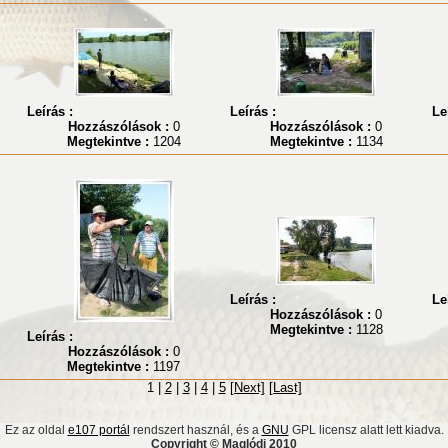
Leírás :
Leírás :
Le
Hozzászólások :
0
Hozzászólások :
0
Megtekintve :
1204
Megtekintve :
1134
Leírás :
Le
Hozzászólások :
0
Megtekintve :
1128
Leírás :
Hozzászólások :
0
Megtekintve :
1197
1 |
2
|
3
|
4
|
5
[Next]
[Last]
Ez az oldal
e107 portál
rendszert használ, és a
GNU
GPL licensz alatt lett kiadva.
Copyright © Maglódi 2010