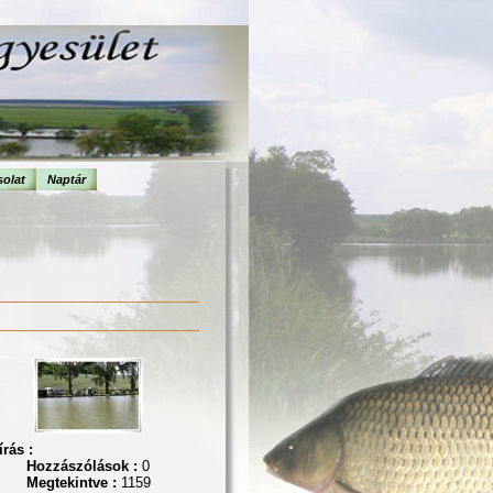
olat
Naptár
írás :
Hozzászólások :
0
Megtekintve :
1159