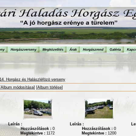
eny
Horgászverseny
Megközelítés
Árak
Horgászrend
Galéria
Kapcs
14. Horgász és Halászléfözö verseny
[
Album módosítása
] [
Album törlése
]
Leírás :
Leírás :
Le
Hozzászólások :
0
Hozzászólások :
0
Megtekintve :
1172
Megtekintve :
1200