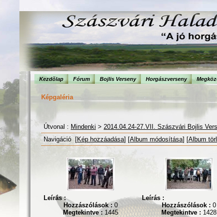
Kezdõlap
Fórum
Bojlis Verseny
Horgászverseny
Megköze
Képgaléria
Útvonal :
Mindenki
>
2014.04.24-27.VII. Szászvári Bojlis Ver
Navigáció [
Kép hozzáadása
] [
Album módosítása
] [
Album tör
Leírás :
Leírás :
Hozzászólások :
0
Hozzászólások :
0
Megtekintve :
1445
Megtekintve :
1428