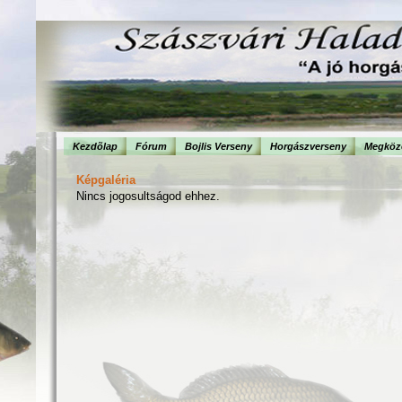
Kezdõlap
Fórum
Bojlis Verseny
Horgászverseny
Megköze
Képgaléria
Nincs jogosultságod ehhez.