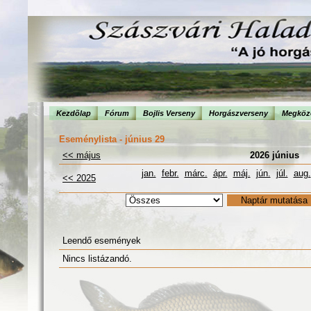
Kezdõlap
Fórum
Bojlis Verseny
Horgászverseny
Megköze
Eseménylista - június 29
<< május
2026 június
jan.
febr.
márc.
ápr.
máj.
jún.
júl.
aug.
<< 2025
Leendő események
Nincs listázandó.