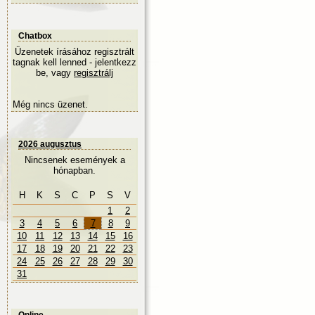
Chatbox
Üzenetek írásához regisztrált
tagnak kell lenned - jelentkezz
be, vagy
regisztrálj
Még nincs üzenet.
2026 augusztus
Nincsenek események a
hónapban.
H
K
S
C
P
S
V
1
2
3
4
5
6
7
8
9
10
11
12
13
14
15
16
17
18
19
20
21
22
23
24
25
26
27
28
29
30
31