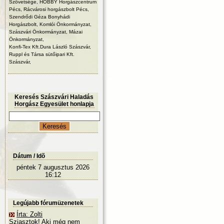
Szövetsége, HOBBY Horgászcentrum
Pécs, Rácvárosi horgászbolt Pécs,
Szendrődi Géza Bonyhádi
Horgászbolt, Komlói Önkormányzat,
Szászvári Önkormányzat, Mázai
Önkormányzat,
Konfi-Tex Kft.Dura László Szászvár,
Ruppl és Társa sütőipari Kft.
Szászvár,
Keresés Szászvári Haladás
Horgász Egyesület honlapja
Dátum / Idõ
péntek 7 augusztus 2026
16:12
Legújabb fórumüzenetek
Írta: Zolti
Sziasztok! Aki még nem