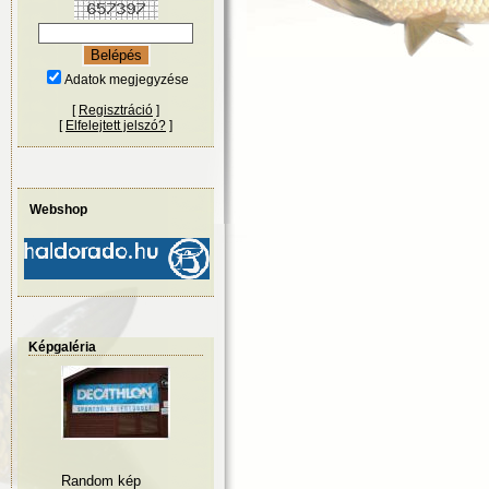
Adatok megjegyzése
[
Regisztráció
]
[
Elfelejtett jelszó?
]
Webshop
Képgaléria
Random kép