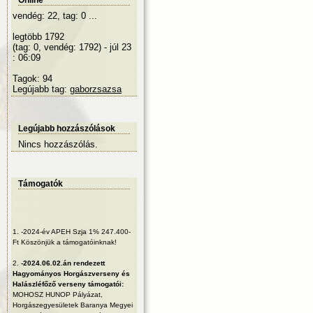
Online
vendég: 22, tag: 0 ...
legtöbb 1792
(tag: 0, vendég: 1792) - júl 23
: 06:09
Tagok: 94
Legújabb tag:
gaborzsazsa
Legújabb hozzászólások
Nincs hozzászólás.
Támogatók
1.
-2024-év APEH Szja 1% 247.400-
Ft Köszönjük a támogatóinknak!
2.
-2024.06.02.án rendezett
Hagyományos Horgászverseny és
Halászléfőző verseny támogatói:
MOHOSZ HUNOP Pályázat,
Horgászegyesületek Baranya Megyei