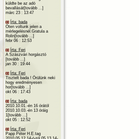
küldte be az adó
bevallását[tovább ...]
márc 23 : 13:47
Írta: bada
Öten voltunk jelen a
mérlegelésnél.Gratula a
Rolin[tovább ...]
febr 06 : 12:53
Írta: Feri
A Szászvári horgásztó
[tovább ...]
jan 30 : 19:44
Írta: Feri
Tisztelt bada ! Örülünk neki
hogy eredményesen
hor[tovább ...]
okt 06 : 17:43
Írta: bada
2010.10.01.-én 16 órától
2010.10.03.-én 13 óráig
1[tovább ...]
okt 05 : 12:52
Írta: Feri
Papp Péter H.E.tag
2010.05.12.14-ó-tól 05.13.14-