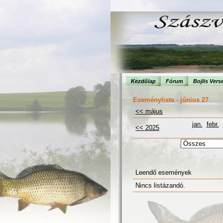
Kezdõlap
Fórum
Bojlis Vers
Eseménylista - június 27
<< május
jan.
febr.
<< 2025
Leendő események
Nincs listázandó.