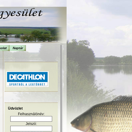
olat
Naptár
Üdvözlet
Felhasználónév:
Jelszó: