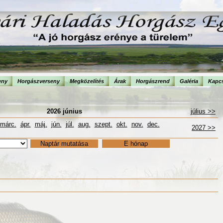
eny
Horgászverseny
Megközelítés
Árak
Horgászrend
Galéria
Kapcs
2026 június
július >>
márc.
ápr.
máj.
jún.
júl.
aug.
szept.
okt.
nov.
dec.
2027 >>