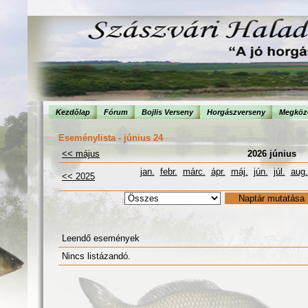
Kezdõlap
Fórum
Bojlis Verseny
Horgászverseny
Megköze
Eseménylista - június 24
<< május
2026 június
jan.
febr.
márc.
ápr.
máj.
jún.
júl.
aug.
<< 2025
Leendő események
Nincs listázandó.