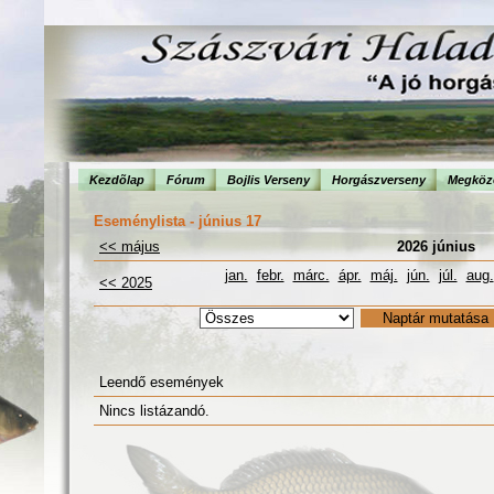
Kezdõlap
Fórum
Bojlis Verseny
Horgászverseny
Megköze
Eseménylista - június 17
<< május
2026 június
jan.
febr.
márc.
ápr.
máj.
jún.
júl.
aug.
<< 2025
Leendő események
Nincs listázandó.