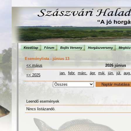
Kezdõlap
Fórum
Bojlis Verseny
Horgászverseny
Megköze
Eseménylista - június 13
<< május
2026 június
jan.
febr.
márc.
ápr.
máj.
jún.
júl.
aug.
<< 2025
Leendő események
Nincs listázandó.