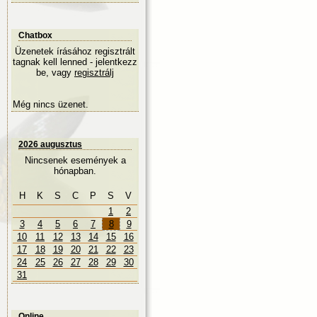
Chatbox
Üzenetek írásához regisztrált
tagnak kell lenned - jelentkezz
be, vagy
regisztrálj
Még nincs üzenet.
2026 augusztus
Nincsenek események a
hónapban.
H
K
S
C
P
S
V
1
2
3
4
5
6
7
8
9
10
11
12
13
14
15
16
17
18
19
20
21
22
23
24
25
26
27
28
29
30
31
Online