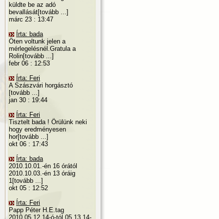
küldte be az adó
bevallását[tovább ...]
márc 23 : 13:47
Írta: bada
Öten voltunk jelen a
mérlegelésnél.Gratula a
Rolin[tovább ...]
febr 06 : 12:53
Írta: Feri
A Szászvári horgásztó
[tovább ...]
jan 30 : 19:44
Írta: Feri
Tisztelt bada ! Örülünk neki
hogy eredményesen
hor[tovább ...]
okt 06 : 17:43
Írta: bada
2010.10.01.-én 16 órától
2010.10.03.-én 13 óráig
1[tovább ...]
okt 05 : 12:52
Írta: Feri
Papp Péter H.E.tag
2010.05.12.14-ó-tól 05.13.14-