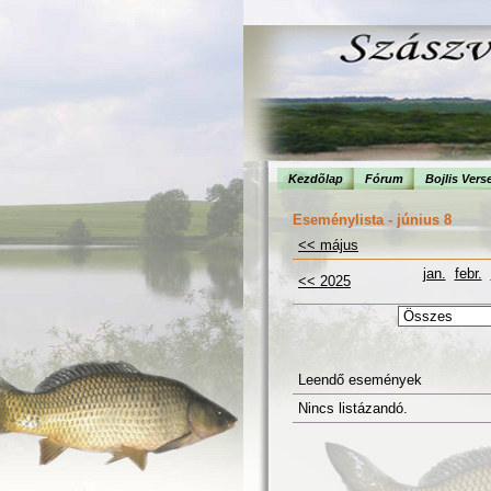
Kezdõlap
Fórum
Bojlis Vers
Eseménylista - június 8
<< május
jan.
febr.
<< 2025
Leendő események
Nincs listázandó.