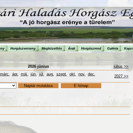
eny
Horgászverseny
Megközelítés
Árak
Horgászrend
Galéria
Kapcs
2026 június
július >>
márc.
ápr.
máj.
jún.
júl.
aug.
szept.
okt.
nov.
dec.
2027 >>