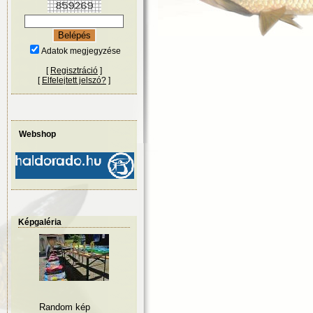
Adatok megjegyzése
[
Regisztráció
]
[
Elfelejtett jelszó?
]
Webshop
Képgaléria
Random kép