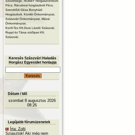
Szövetsége, HOBBY Horgászcentrum
Pécs, Rácvárosi horgászbolt Pécs,
Szendrődi Géza Bonyhádi
Horgászbolt, Komlói Önkormányzat,
Szászvári Önkormányzat, Mázai
Önkormányzat,
Konfi-Tex Kft.Dura László Szászvár,
Ruppl és Társa sütőipari Kft.
Szászvár,
Keresés Szászvári Haladás
Horgász Egyesület honlapja
Dátum / Idõ
szombat 8 augusztus 2026
08:26
Legújabb fórumüzenetek
Írta: Zolti
Sziasztok! Aki még nem