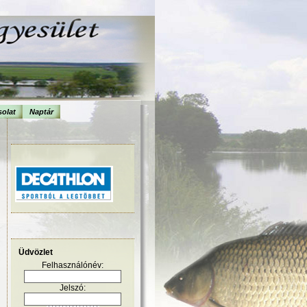
olat
Naptár
Üdvözlet
Felhasználónév:
Jelszó: