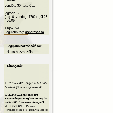
vendég: 30, tag: 0 ...
legtöbb 1792
(tag: 0, vendég: 1792) - júl 23
: 06:09
Tagok: 94
Legújabb tag:
gaborzsazsa
Legújabb hozzászólások
Nincs hozzászólás.
Támogatók
1.
-2024-év APEH Szja 1% 247.400-
Ft Köszönjük a támogatóinknak!
2.
-2024.06.02.án rendezett
Hagyományos Horgászverseny és
Halászléfőző verseny támogatói:
MOHOSZ HUNOP Pályázat,
Horgászegyesületek Baranya Megyei