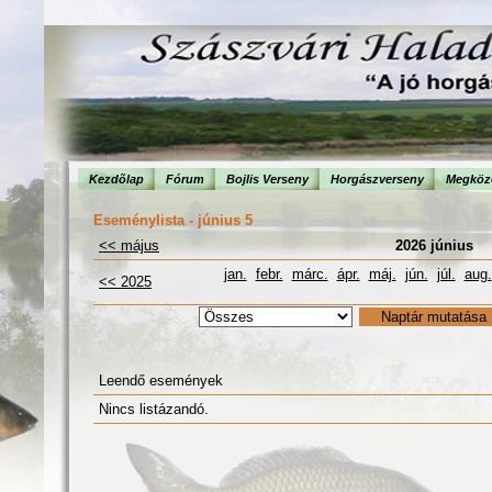
Kezdõlap
Fórum
Bojlis Verseny
Horgászverseny
Megköze
Eseménylista - június 5
<< május
2026 június
jan.
febr.
márc.
ápr.
máj.
jún.
júl.
aug.
<< 2025
Leendő események
Nincs listázandó.