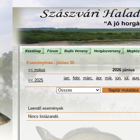
Kezdõlap
Fórum
Bojlis Verseny
Horgászverseny
Megköze
Eseménylista - június 30
<< május
2026 június
jan.
febr.
márc.
ápr.
máj.
jún.
júl.
aug.
<< 2025
Leendő események
Nincs listázandó.