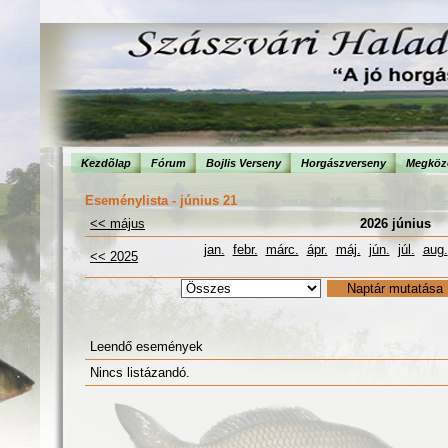
Kezdõlap
Fórum
Bojlis Verseny
Horgászverseny
Megköze
Eseménylista - június 21
<< május
2026 június
jan.
febr.
márc.
ápr.
máj.
jún.
júl.
aug.
<< 2025
Leendő események
Nincs listázandó.