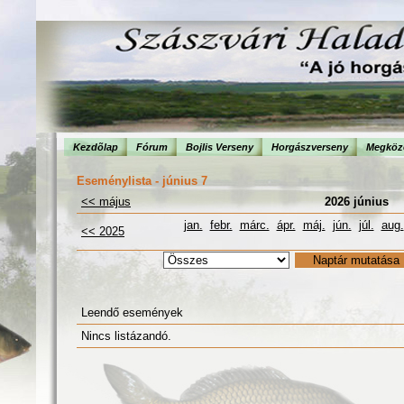
Kezdõlap
Fórum
Bojlis Verseny
Horgászverseny
Megköze
Eseménylista - június 7
<< május
2026 június
jan.
febr.
márc.
ápr.
máj.
jún.
júl.
aug.
<< 2025
Leendő események
Nincs listázandó.