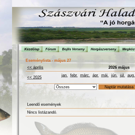
Kezdõlap
Fórum
Bojlis Verseny
Horgászverseny
Megköze
Eseménylista - május 27
<< április
2026 május
jan.
febr.
márc.
ápr.
máj.
jún.
júl.
aug.
<< 2025
Leendő események
Nincs listázandó.