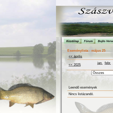
Kezdõlap
Fórum
Bojlis Vers
Eseménylista - május 25
<< április
jan.
febr.
<< 2025
Leendő események
Nincs listázandó.