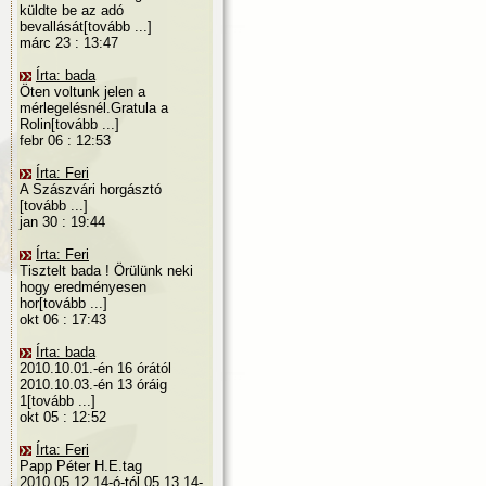
küldte be az adó
bevallását[tovább ...]
márc 23 : 13:47
Írta: bada
Öten voltunk jelen a
mérlegelésnél.Gratula a
Rolin[tovább ...]
febr 06 : 12:53
Írta: Feri
A Szászvári horgásztó
[tovább ...]
jan 30 : 19:44
Írta: Feri
Tisztelt bada ! Örülünk neki
hogy eredményesen
hor[tovább ...]
okt 06 : 17:43
Írta: bada
2010.10.01.-én 16 órától
2010.10.03.-én 13 óráig
1[tovább ...]
okt 05 : 12:52
Írta: Feri
Papp Péter H.E.tag
2010.05.12.14-ó-tól 05.13.14-