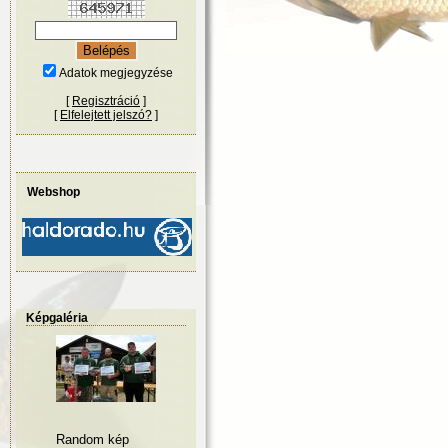
Adatok megjegyzése
[
Regisztráció
]
[
Elfelejtett jelszó?
]
Webshop
Képgaléria
Random kép