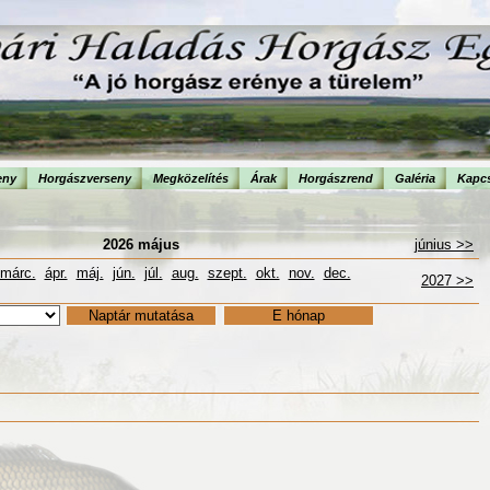
eny
Horgászverseny
Megközelítés
Árak
Horgászrend
Galéria
Kapcs
2026 május
június >>
márc.
ápr.
máj.
jún.
júl.
aug.
szept.
okt.
nov.
dec.
2027 >>