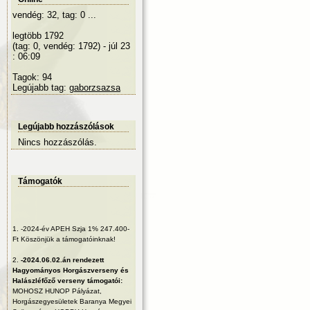
vendég: 32, tag: 0 ...
legtöbb 1792
(tag: 0, vendég: 1792) - júl 23
: 06:09
Tagok: 94
Legújabb tag:
gaborzsazsa
Legújabb hozzászólások
Nincs hozzászólás.
Támogatók
1.
-2024-év APEH Szja 1% 247.400-
Ft Köszönjük a támogatóinknak!
2.
-2024.06.02.án rendezett
Hagyományos Horgászverseny és
Halászléfőző verseny támogatói:
MOHOSZ HUNOP Pályázat,
Horgászegyesületek Baranya Megyei