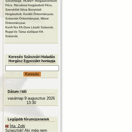
Szövetsége, HOBBY Horgászcentrum
Pécs, Rácvárosi horgászbolt Pécs,
Szendrődi Géza Bonyhádi
Horgászbolt, Komlói Önkormányzat,
Szászvári Önkormányzat, Mázai
Önkormányzat,
Konfi-Tex Kft.Dura László Szászvár,
Ruppl és Társa sütőipari Kft.
Szászvár,
Keresés Szászvári Haladás
Horgász Egyesület honlapja
Dátum / Idõ
vasárnap 9 augusztus 2026
13:30
Legújabb fórumüzenetek
Írta: Zolti
Sziasztok! Aki még nem