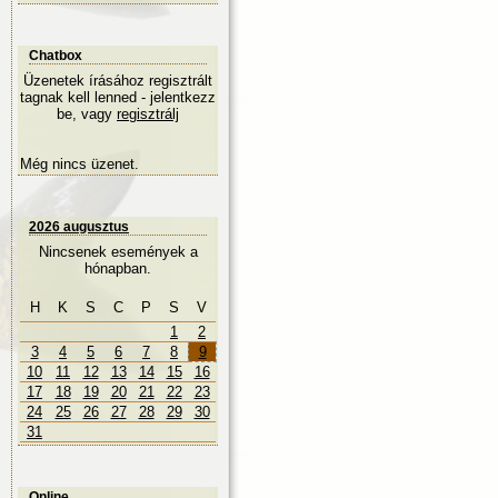
Chatbox
Üzenetek írásához regisztrált
tagnak kell lenned - jelentkezz
be, vagy
regisztrálj
Még nincs üzenet.
2026 augusztus
Nincsenek események a
hónapban.
H
K
S
C
P
S
V
1
2
3
4
5
6
7
8
9
10
11
12
13
14
15
16
17
18
19
20
21
22
23
24
25
26
27
28
29
30
31
Online