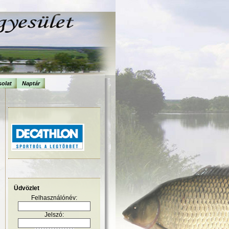
olat
Naptár
Üdvözlet
Felhasználónév:
Jelszó: