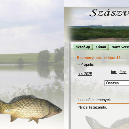
Kezdõlap
Fórum
Bojlis Vers
Eseménylista - május 14
<< április
jan.
febr.
<< 2025
Leendő események
Nincs listázandó.