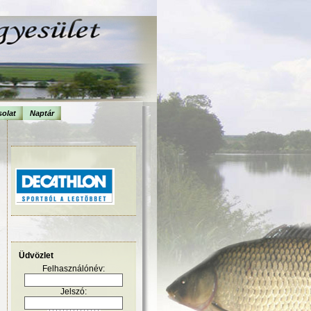
olat
Naptár
Üdvözlet
Felhasználónév:
Jelszó: