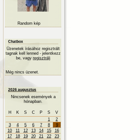
Random kép
Chatbox
Üzenetek írásához regisztrált
tagnak kell lenned - jelentkezz
be, vagy
regisztrálj
Még nincs üzenet.
2026 augusztus
Nincsenek események a
hónapban.
H
K
S
C
P
S
V
1
2
3
4
5
6
7
8
9
10
11
12
13
14
15
16
17
18
19
20
21
22
23