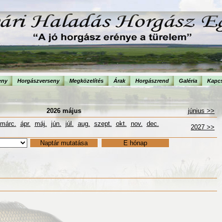
eny
Horgászverseny
Megközelítés
Árak
Horgászrend
Galéria
Kapcs
2026 május
június >>
márc.
ápr.
máj.
jún.
júl.
aug.
szept.
okt.
nov.
dec.
2027 >>