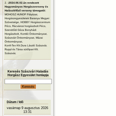
2.
-2024.06.02.án rendezett
Hagyományos Horgászverseny és
Halászléfőző verseny támogatói:
MOHOSZ HUNOP Pályázat,
Horgászegyesületek Baranya Megyei
Szövetsége, HOBBY Horgászcentrum
Pécs, Rácvárosi horgászbolt Pécs,
Szendrődi Géza Bonyhádi
Horgászbolt, Komlói Önkormányzat,
Szászvári Önkormányzat, Mázai
Önkormányzat,
Konfi-Tex Kft.Dura László Szászvár,
Ruppl és Társa sütőipari Kft.
Szászvár,
Keresés Szászvári Haladás
Horgász Egyesület honlapja
Dátum / Idõ
vasárnap 9 augusztus 2026
13:31