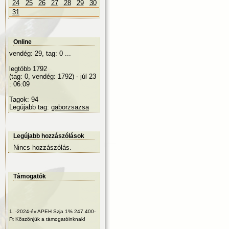
24
25
26
27
28
29
30
31
Online
vendég: 29, tag: 0 ...
legtöbb 1792
(tag: 0, vendég: 1792) - júl 23
: 06:09
Tagok: 94
Legújabb tag:
gaborzsazsa
Legújabb hozzászólások
Nincs hozzászólás.
Támogatók
1.
-2024-év APEH Szja 1% 247.400-
Ft Köszönjük a támogatóinknak!