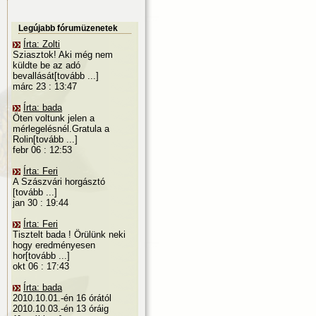
Legújabb fórumüzenetek
Írta: Zolti
Sziasztok! Aki még nem
küldte be az adó
bevallását[tovább ...]
márc 23 : 13:47
Írta: bada
Öten voltunk jelen a
mérlegelésnél.Gratula a
Rolin[tovább ...]
febr 06 : 12:53
Írta: Feri
A Szászvári horgásztó
[tovább ...]
jan 30 : 19:44
Írta: Feri
Tisztelt bada ! Örülünk neki
hogy eredményesen
hor[tovább ...]
okt 06 : 17:43
Írta: bada
2010.10.01.-én 16 órától
2010.10.03.-én 13 óráig