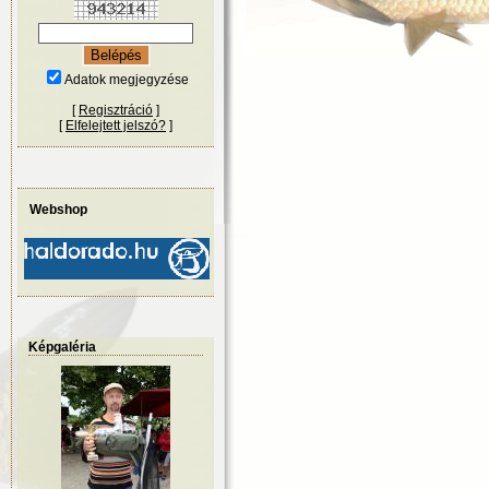
Adatok megjegyzése
[
Regisztráció
]
[
Elfelejtett jelszó?
]
Webshop
Képgaléria