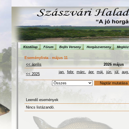
Kezdõlap
Fórum
Bojlis Verseny
Horgászverseny
Megköze
Eseménylista - május 11
<< április
2026 május
jan.
febr.
márc.
ápr.
máj.
jún.
júl.
aug.
<< 2025
Leendő események
Nincs listázandó.