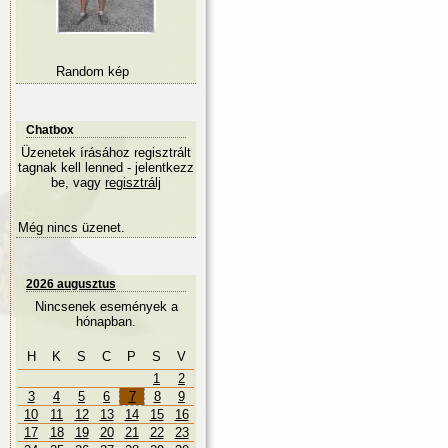
Random kép
Chatbox
Üzenetek írásához regisztrált
tagnak kell lenned - jelentkezz
be, vagy
regisztrálj
Még nincs üzenet.
2026 augusztus
Nincsenek események a
hónapban.
H
K
S
C
P
S
V
1
2
3
4
5
6
7
8
9
10
11
12
13
14
15
16
17
18
19
20
21
22
23