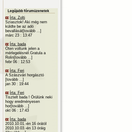
Legújabb fórumüzenetek
Írta: Zolti
Sziasztok! Aki még nem
küldte be az adó
bevallását[tovább ...]
márc 23 : 13:47
Írta: bada
Öten voltunk jelen a
mérlegelésnél.Gratula a
Rolin[tovább ...]
febr 06 : 12:53
Írta: Feri
A Szászvári horgásztó
[tovább ...]
jan 30 : 19:44
Írta: Feri
Tisztelt bada ! Örülünk neki
hogy eredményesen
hor[tovább ...]
okt 06 : 17:43
Írta: bada
2010.10.01.-én 16 órától
2010.10.03.-én 13 óráig