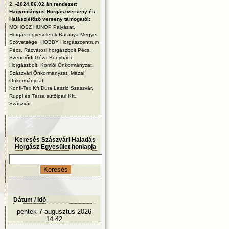
2.
-2024.06.02.án rendezett
Hagyományos Horgászverseny és
Halászléfőző verseny támogatói:
MOHOSZ HUNOP Pályázat,
Horgászegyesületek Baranya Megyei
Szövetsége, HOBBY Horgászcentrum
Pécs, Rácvárosi horgászbolt Pécs,
Szendrődi Géza Bonyhádi
Horgászbolt, Komlói Önkormányzat,
Szászvári Önkormányzat, Mázai
Önkormányzat,
Konfi-Tex Kft.Dura László Szászvár,
Ruppl és Társa sütőipari Kft.
Szászvár,
Keresés Szászvári Haladás
Horgász Egyesület honlapja
Dátum / Idõ
péntek 7 augusztus 2026
14:42