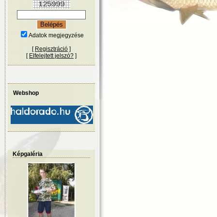
Adatok megjegyzése
[
Regisztráció
]
[
Elfelejtett jelszó?
]
Webshop
Képgaléria