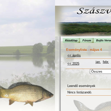
Kezdõlap
Fórum
Bojlis Vers
Eseménylista - május 4
<< április
jan.
febr.
<< 2025
Leendő események
Nincs listázandó.