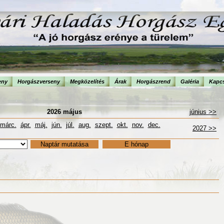
eny
Horgászverseny
Megközelítés
Árak
Horgászrend
Galéria
Kapcs
2026 május
június >>
márc.
ápr.
máj.
jún.
júl.
aug.
szept.
okt.
nov.
dec.
2027 >>