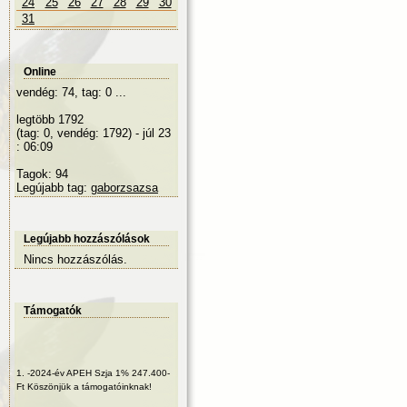
24
25
26
27
28
29
30
31
Online
vendég: 74, tag: 0 ...
legtöbb 1792
(tag: 0, vendég: 1792) - júl 23
: 06:09
Tagok: 94
Legújabb tag:
gaborzsazsa
Legújabb hozzászólások
Nincs hozzászólás.
Támogatók
1.
-2024-év APEH Szja 1% 247.400-
Ft Köszönjük a támogatóinknak!