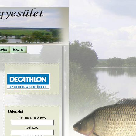
olat
Naptár
Üdvözlet
Felhasználónév:
Jelszó: