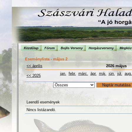
Kezdõlap
Fórum
Bojlis Verseny
Horgászverseny
Megköze
Eseménylista - május 2
<< április
2026 május
jan.
febr.
márc.
ápr.
máj.
jún.
júl.
aug.
<< 2025
Leendő események
Nincs listázandó.