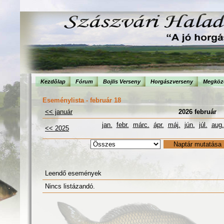
Kezdõlap
Fórum
Bojlis Verseny
Horgászverseny
Megköze
Eseménylista - február 18
<< január
2026 február
jan.
febr.
márc.
ápr.
máj.
jún.
júl.
aug.
<< 2025
Leendő események
Nincs listázandó.