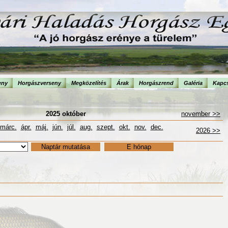
eny
Horgászverseny
Megközelítés
Árak
Horgászrend
Galéria
Kapcs
2025 október
november >>
márc.
ápr.
máj.
jún.
júl.
aug.
szept.
okt.
nov.
dec.
2026 >>