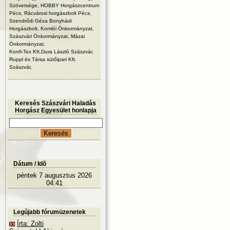
Szövetsége, HOBBY Horgászcentrum
Pécs, Rácvárosi horgászbolt Pécs,
Szendrődi Géza Bonyhádi
Horgászbolt, Komlói Önkormányzat,
Szászvári Önkormányzat, Mázai
Önkormányzat,
Konfi-Tex Kft.Dura László Szászvár,
Ruppl és Társa sütőipari Kft.
Szászvár,
Keresés Szászvári Haladás
Horgász Egyesület honlapja
Dátum / Idõ
péntek 7 augusztus 2026
04:41
Legújabb fórumüzenetek
Írta: Zolti