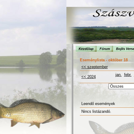
Kezdõlap
Fórum
Bojlis Vers
Eseménylista - október 18
<< szeptember
jan.
febr.
<< 2024
Leendő események
Nincs listázandó.