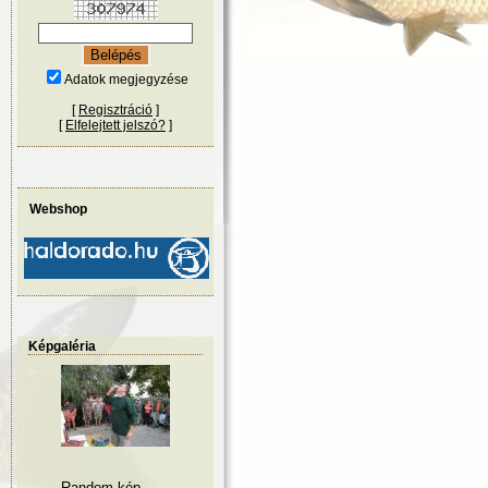
Adatok megjegyzése
[
Regisztráció
]
[
Elfelejtett jelszó?
]
Webshop
Képgaléria
Random kép