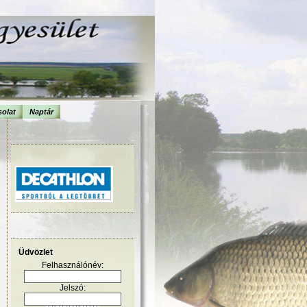
olat
Naptár
Üdvözlet
Felhasználónév:
Jelszó: