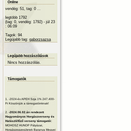
Online
vendég: 51, tag: 0 ...
legtöbb 1792
(tag: 0, vendég: 1792) - júl 23
: 06:09
Tagok: 94
Legújabb tag:
gaborzsazsa
Legújabb hozzászólások
Nincs hozzászólás.
Támogatók
1.
-2024-év APEH Szja 1% 247.400-
Ft Köszönjük a támogatóinknak!
2.
-2024.06.02.án rendezett
Hagyományos Horgászverseny és
Halászléfőző verseny támogatói:
MOHOSZ HUNOP Pályázat,
Horgászegyesületek Baranya Megyei