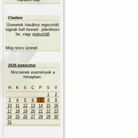
Chatbox
Üzenetek írásához regisztrált
tagnak kell lenned - jelentkezz
be, vagy
regisztrálj
Még nincs üzenet.
2026 augusztus
Nincsenek események a
hónapban.
H
K
S
C
P
S
V
1
2
3
4
5
6
7
8
9
10
11
12
13
14
15
16
17
18
19
20
21
22
23
24
25
26
27
28
29
30
31