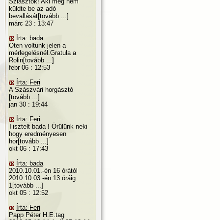
Sziasztok! Aki még nem
küldte be az adó
bevallását[tovább ...]
márc 23 : 13:47
Írta: bada
Öten voltunk jelen a
mérlegelésnél.Gratula a
Rolin[tovább ...]
febr 06 : 12:53
Írta: Feri
A Szászvári horgásztó
[tovább ...]
jan 30 : 19:44
Írta: Feri
Tisztelt bada ! Örülünk neki
hogy eredményesen
hor[tovább ...]
okt 06 : 17:43
Írta: bada
2010.10.01.-én 16 órától
2010.10.03.-én 13 óráig
1[tovább ...]
okt 05 : 12:52
Írta: Feri
Papp Péter H.E.tag